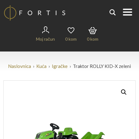
Moj račun
0
kom
0
kom
Naslovnica
›
Kuća
›
Igračke
› Traktor ROLLY KID-X zeleni