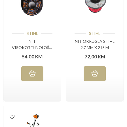
STIHL
STIHL
NIT
NIT OKRUGLA STIHL
VISOKOTEHNOLOŠKA
2.7 MM X 215 M
2,7MMX53 M STIHL
54,00
KM
72,00
KM