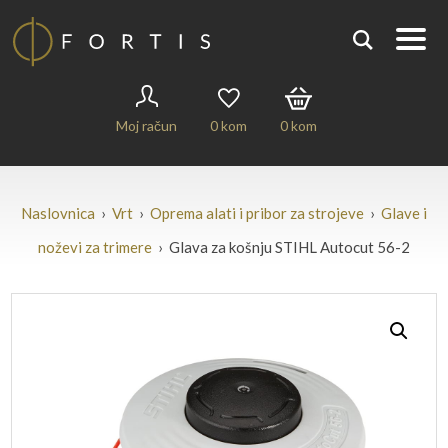
Moj račun
0
kom
0
kom
Naslovnica
›
Vrt
›
Oprema alati i pribor za strojeve
›
Glave i
noževi za trimere
› Glava za košnju STIHL Autocut 56-2