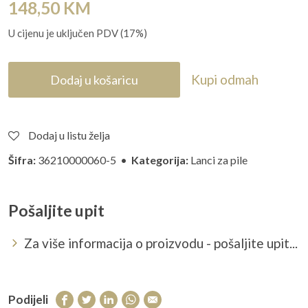
148,50
KM
U cijenu je uključen PDV (17%)
Kupi odmah
Dodaj u košaricu
Dodaj u listu želja
Šifra:
36210000060-5 •
Kategorija:
Lanci za pile
Pošaljite upit
Za više informacija o proizvodu - pošaljite upit...
Podijeli