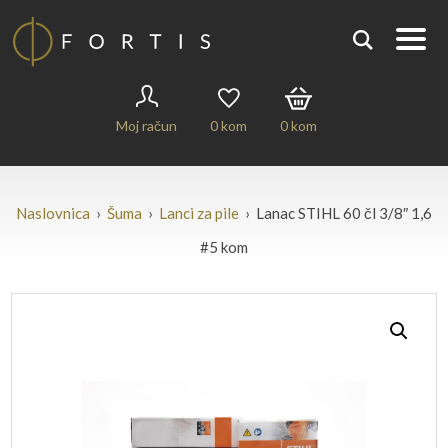
Moj račun
0
kom
0
kom
Naslovnica
›
Šuma
›
Lanci za pile
› Lanac STIHL 60 čl 3/8″ 1,6
#5 kom