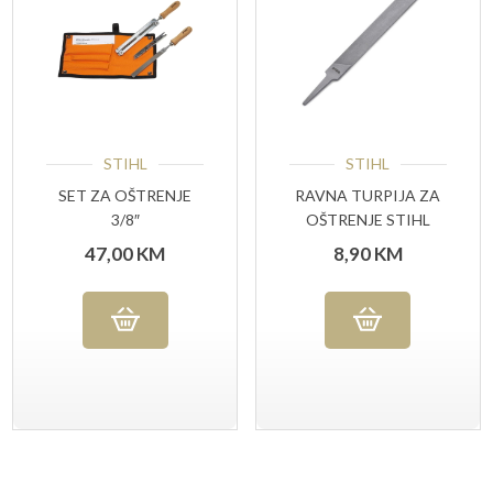
STIHL
STIHL
SET ZA OŠTRENJE
RAVNA TURPIJA ZA
3/8″
OŠTRENJE STIHL
150X16X2.7MM
47,00
KM
8,90
KM