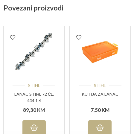
Povezani proizvodi
STIHL
STIHL
LANAC STIHL 72 ČL.
KUTIJA ZA LANAC
404 1,6
89,30
KM
7,50
KM