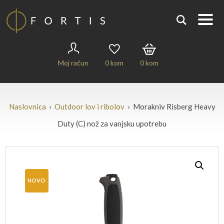
Moj račun
0
kom
0
kom
Naslovnica
›
Outdoor lov i ribolov
› Morakniv Risberg Heavy
Duty (C) nož za vanjsku upotrebu
NOVO