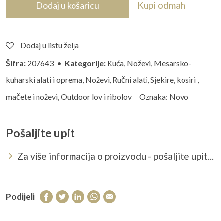
Kupi odmah
Dodaj u košaricu
Dodaj u listu želja
Šifra:
207643 •
Kategorije:
Kuća
,
Noževi
,
Mesarsko-
kuharski alati i oprema
,
Noževi
,
Ručni alati
,
Sjekire, kosiri ,
mačete i noževi
,
Outdoor lov i ribolov
Oznaka:
Novo
Pošaljite upit
Za više informacija o proizvodu - pošaljite upit...
Podijeli