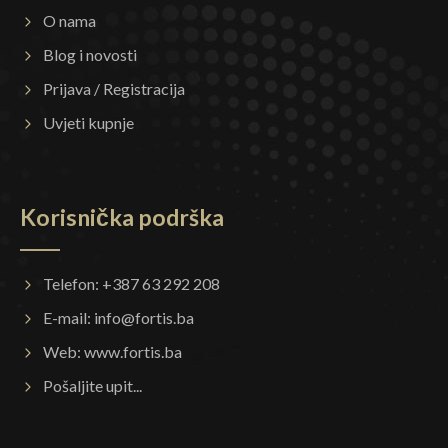
O nama
Blog i novosti
Prijava / Registracija
Uvjeti kupnje
Korisnička podrška
Telefon: +387 63 292 208
E-mail:
info@fortis.ba
Web:
www.fortis.ba
Pošaljite upit...