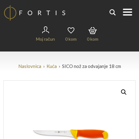
Moj račun
0
kom
0
kom
Naslovnica
›
Kuća
› SICO nož za odvajanje 18 cm