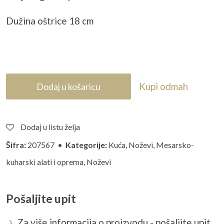
Dužina oštrice 18 cm
Kupi odmah
Dodaj u košaricu
Dodaj u listu želja
Šifra:
207567 •
Kategorije:
Kuća
,
Noževi
,
Mesarsko-
kuharski alati i oprema
,
Noževi
Pošaljite upit
Za više informacija o proizvodu - pošaljite upit...