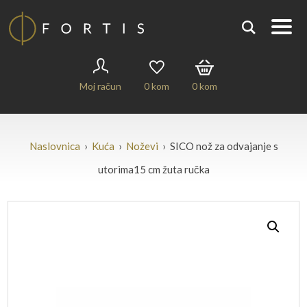
Moj račun
0
kom
0
kom
Naslovnica
›
Kuća
›
Noževi
› SICO nož za odvajanje s
utorima15 cm žuta ručka