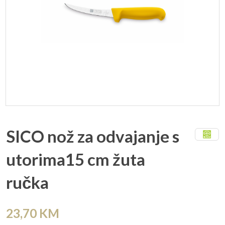
SICO nož za odvajanje s
utorima15 cm žuta
ručka
23,70
KM