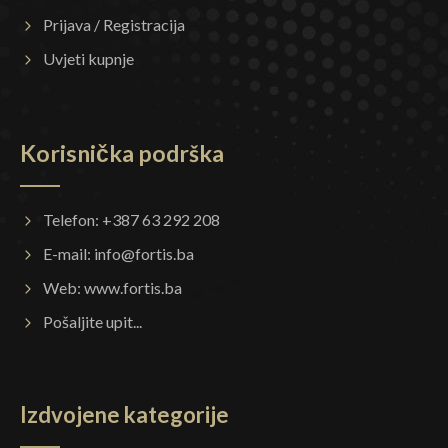
Prijava / Registracija
Uvjeti kupnje
Korisnička podrška
Telefon: +387 63 292 208
E-mail:
info@fortis.ba
Web:
www.fortis.ba
Pošaljite upit...
Izdvojene kategorije