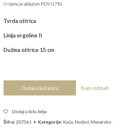
U cijenu je uključen PDV (17%)
Tvrda oštrica
Linija ergoline II
Dužina oštrice 15 cm
Kupi odmah
Dodaj u košaricu
Dodaj u listu želja
Šifra:
207561 •
Kategorije:
Kuća
,
Noževi
,
Mesarsko-