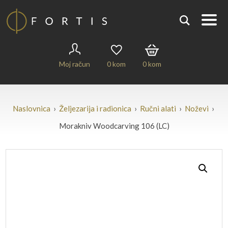
Moj račun
0
kom
0
kom
Naslovnica
›
Željezarija i radionica
›
Ručni alati
›
Noževi
›
Morakniv Woodcarving 106 (LC)