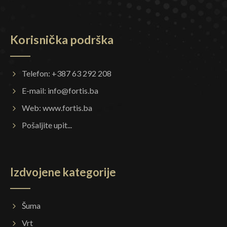
Korisnička podrška
Telefon: +387 63 292 208
E-mail:
info@fortis.ba
Web:
www.fortis.ba
Pošaljite upit...
Izdvojene kategorije
Šuma
Vrt