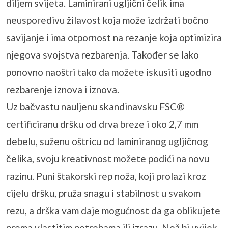
diljem svijeta. Laminirani ugljični čelik ima
neusporedivu žilavost koja može izdržati bočno
savijanje i ima otpornost na rezanje koja optimizira
njegova svojstva rezbarenja. Također se lako
ponovno naoštri tako da možete iskusiti ugodno
rezbarenje iznova i iznova.
Uz bačvastu nauljenu skandinavsku FSC®
certificiranu dršku od drva breze i oko 2,7 mm
debelu, suženu oštricu od laminiranog ugljičnog
čelika, svoju kreativnost možete podići na novu
razinu. Puni štakorski rep noža, koji prolazi kroz
cijelu dršku, pruža snagu i stabilnost u svakom
rezu, a drška vam daje mogućnost da ga oblikujete
prema vlastitim potrebama ili izrazu. Nož bi uvijek