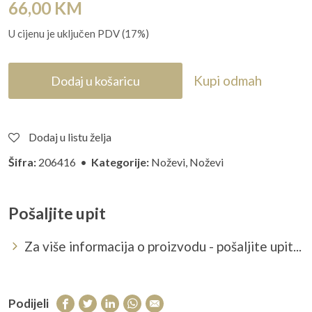
66,00
KM
U cijenu je uključen PDV (17%)
Kupi odmah
Dodaj u košaricu
Dodaj u listu želja
Šifra:
206416 •
Kategorije:
Noževi
,
Noževi
Pošaljite upit
Za više informacija o proizvodu - pošaljite upit...
Podijeli