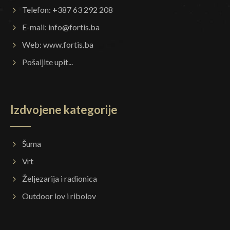
Telefon: +387 63 292 208
E-mail:
info@fortis.ba
Web:
www.fortis.ba
Pošaljite upit...
Izdvojene kategorije
Šuma
Vrt
Željezarija i radionica
Outdoor lov i ribolov