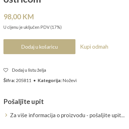
98,00
KM
U cijenu je uključen PDV (17%)
Kupi odmah
Dodaj u košaricu
Dodaj u listu želja
Šifra:
205811 •
Kategorija:
Noževi
Pošaljite upit
Za više informacija o proizvodu - pošaljite upit...