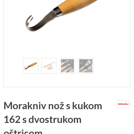
Morakniv nož s kukom
162 s dvostrukom
oštricom