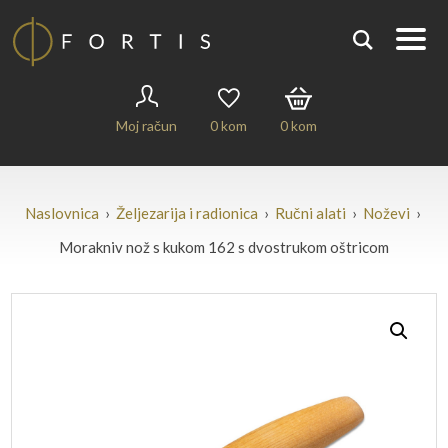
Moj račun
0
kom
0
kom
Naslovnica
›
Željezarija i radionica
›
Ručni alati
›
Noževi
›
Morakniv nož s kukom 162 s dvostrukom oštricom