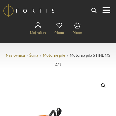
Moj račun
0
kom
0
kom
Naslovnica
›
Šuma
›
Motorne pile
› Motorna pila STIHL MS
271