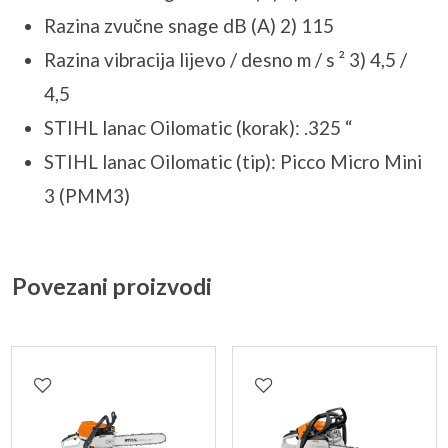
Razina zvučne snage dB (A) 2) 115
Razina vibracija lijevo / desno m / s ² 3) 4,5 /
4,5
STIHL lanac Oilomatic (korak): .325 “
STIHL lanac Oilomatic (tip): Picco Micro Mini
3 (PMM3)
Povezani proizvodi