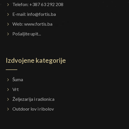
Telefon: +387 63 292 208
E-mail:
info@fortis.ba
Web:
www.fortis.ba
Pošaljite upit...
Izdvojene kategorije
Šuma
Vrt
Željezarija i radionica
Outdoor lov i ribolov