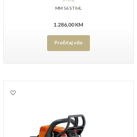
MM 56 STIHL
1.286,00
KM
Pročitaj više