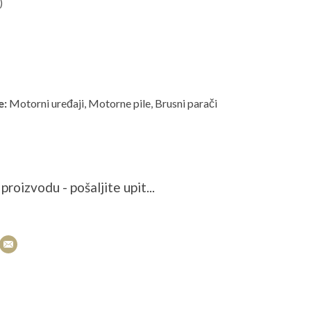
)
e:
Motorni uređaji
,
Motorne pile
,
Brusni parači
proizvodu - pošaljite upit...