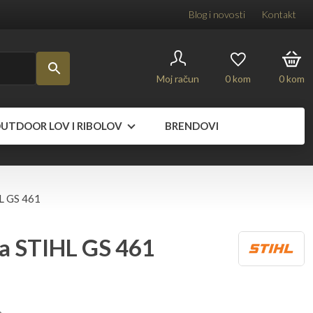
Blog i novosti
Kontakt
Moj račun
0
kom
0
kom
UTDOOR LOV I RIBOLOV
BRENDOVI
L GS 461
a STIHL GS 461