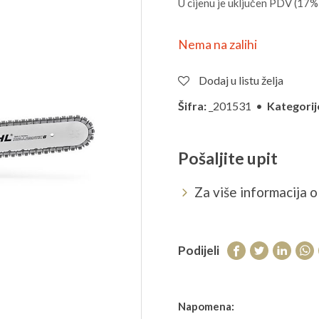
U cijenu je uključen PDV (17%
Nema na zalihi
Dodaj u listu želja
Šifra:
_201531 •
Kategorij
Pošaljite upit
Za više informacija o 
Podijeli
Napomena: