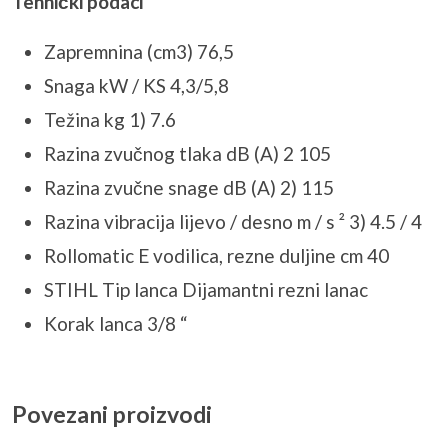
Tehnički podaci
Zapremnina (cm3) 76,5
Snaga kW / KS 4,3/5,8
Težina kg 1) 7.6
Razina zvučnog tlaka dB (A) 2 105
Razina zvučne snage dB (A) 2) 115
Razina vibracija lijevo / desno m / s ² 3) 4.5 / 4
Rollomatic E vodilica, rezne duljine cm 40
STIHL Tip lanca Dijamantni rezni lanac
Korak lanca 3/8 “
Povezani proizvodi