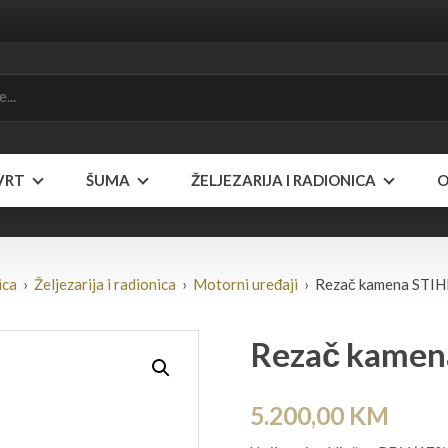
VRT
ŠUMA
ŽELJEZARIJA I RADIONICA
O
ica
›
Željezarija i radionica
›
Motorni uređaji
› Rezač kamena STIH
Rezač kamen
5.200,00
KM