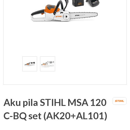
Aku pila STIHL MSA 120
C-BQ set (AK20+AL101)