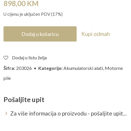
898,00
KM
U cijenu je uključen PDV (17%)
Kupi odmah
Dodaj u košaricu
Dodaj u listu želja
Šifra:
203026 •
Kategorije:
Akumulatorski alati
,
Motorne
pile
Pošaljite upit
Za više informacija o proizvodu - pošaljite upit...