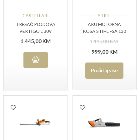
CASTELLARI
STIHL
TRESAČ PLODOVA
AKU MOTORNA
VERTIGO L 30V
KOSA STIHL FSA 130
Izvorna
1.445,00
KM
1.110,00
KM
Trenutn
cijena
999,00
KM
cijena
bila
Pročitaj više
je:
je:
999,00 K
1.110,00