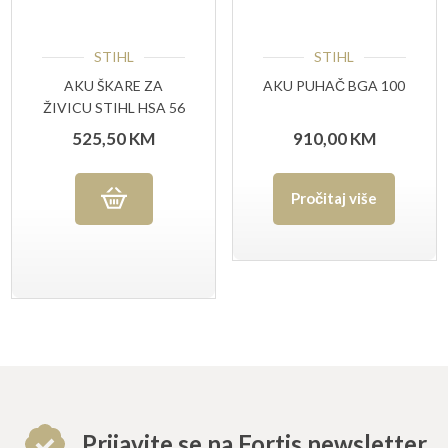
STIHL
STIHL
AKU ŠKARE ZA
AKU PUHAČ BGA 100
ŽIVICU STIHL HSA 56
SET
525,50
KM
910,00
KM
Pročitaj više
Prijavite se na Fortis newsletter