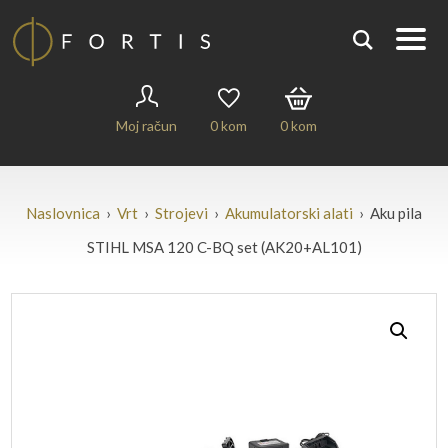
Moj račun
0
kom
0
kom
Naslovnica
›
Vrt
›
Strojevi
›
Akumulatorski alati
› Aku pila
STIHL MSA 120 C-BQ set (AK20+AL101)