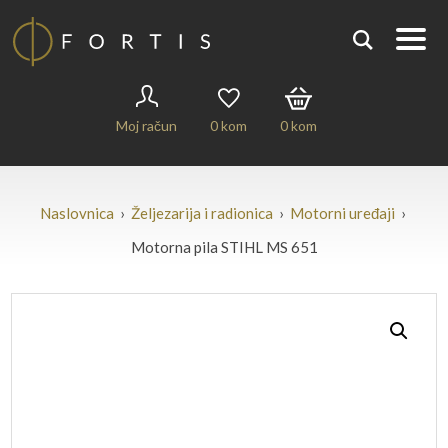
Moj račun
0
kom
0
kom
Naslovnica
›
Željezarija i radionica
›
Motorni uređaji
›
Motorna pila STIHL MS 651