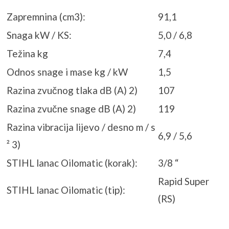
Zapremnina (cm3):
91,1
Snaga kW / KS:
5,0 / 6,8
Težina kg
7,4
Odnos snage i mase kg / kW
1,5
Razina zvučnog tlaka dB (A) 2)
107
Razina zvučne snage dB (A) 2)
119
Razina vibracija lijevo / desno m / s
6,9 / 5,6
² 3)
STIHL lanac Oilomatic (korak):
3/8 “
Rapid Super
STIHL lanac Oilomatic (tip):
(RS)