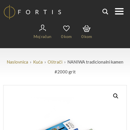
Moj račun
0
kom
0
kom
Naslovnica
›
Kuća
›
Oštrači
› NANIWA tradicionalni kamen
#2000 grit