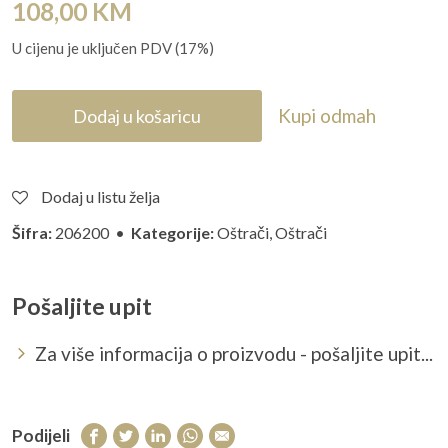
108,00
KM
U cijenu je uključen PDV (17%)
Kupi odmah
Dodaj u košaricu
Dodaj u listu želja
Šifra:
206200 •
Kategorije:
Oštrači
,
Oštrači
Pošaljite upit
Za više informacija o proizvodu - pošaljite upit...
Podijeli