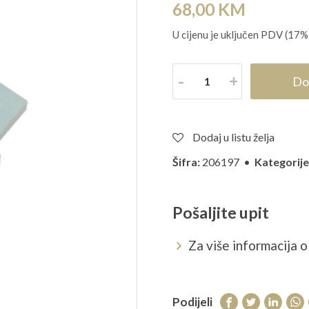
68,00
KM
U cijenu je uključen PDV (17%
Količina
Do
Dodaj u listu želja
Šifra:
206197 •
Kategorije
Pošaljite upit
Za više informacija o 
Podijeli