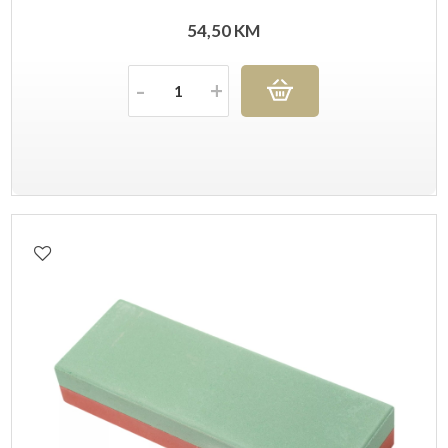
54,50
KM
Količina