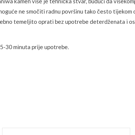
niwa kamen više je tehnička stvar, budući da višekom
 moguće ne smočiti radnu površinu tako često tijekom 
rebno temeljito oprati bez upotrebe deterdženata i os
-30 minuta prije upotrebe.