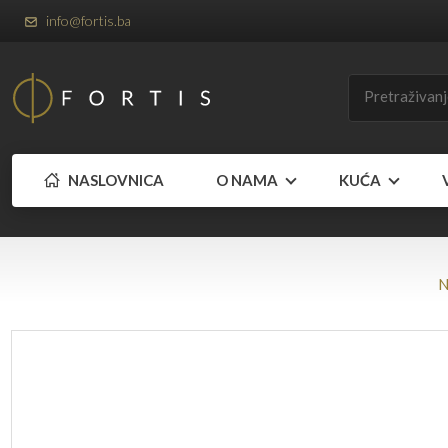
info@fortis.ba
NASLOVNICA
O NAMA
KUĆA
N