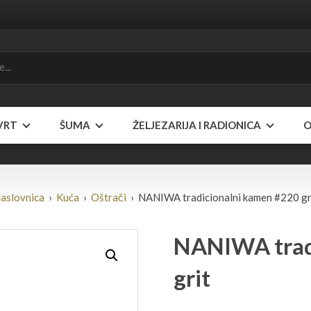
VRT
ŠUMA
ŽELJEZARIJA I RADIONICA
O
aslovnica
›
Kuća
›
Oštrači
› NANIWA tradicionalni kamen #220 gr
NANIWA trad
grit