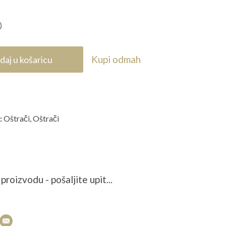
)
Kupi odmah
daj u košaricu
:
Oštrači
,
Oštrači
proizvodu - pošaljite upit...