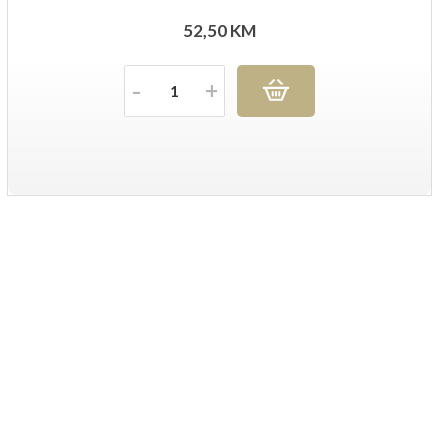
52,50
KM
Količina