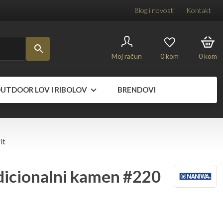
Blog i novosti
Kontakt
Moj račun
0
kom
0
kom
UTDOOR LOV I RIBOLOV
BRENDOVI
it
icionalni kamen #220