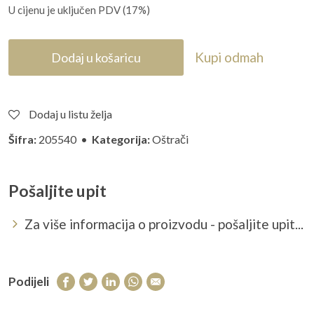
U cijenu je uključen PDV (17%)
Kupi odmah
Dodaj u košaricu
Dodaj u listu želja
Šifra:
205540 •
Kategorija:
Oštrači
Pošaljite upit
Za više informacija o proizvodu - pošaljite upit...
Podijeli