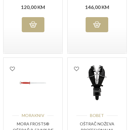
203 MICRO FINI
KAMEN P-308 #800
120,00
KM
146,00
KM
GRIT
MORAKNIV
BOBET
MORA FROSTS®
OŠTRAČ NOŽEVA