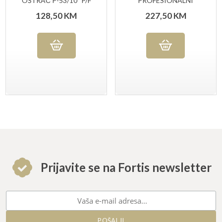
OŠTRAČ P-53/10″ P/F
PROFESIONALNI
ČETVRTASTI
SHARP’EASY
128,50
KM
227,50
KM
Prijavite se na Fortis newsletter