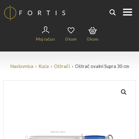
Moj račun
0
kom
0
kom
Naslovnica
›
Kuća
›
Oštrači
› Oštrač ovalni Supra 30 cm