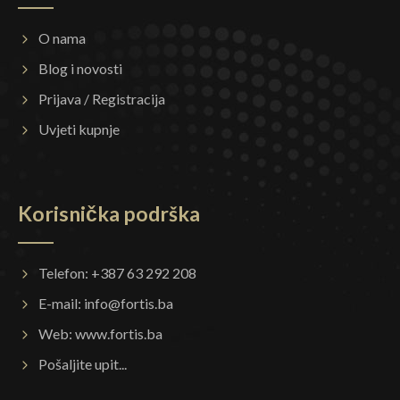
O nama
Blog i novosti
Prijava / Registracija
Uvjeti kupnje
Korisnička podrška
Telefon: +387 63 292 208
E-mail:
info@fortis.ba
Web:
www.fortis.ba
Pošaljite upit...