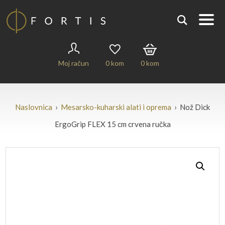
Moj račun
0
kom
0
kom
Naslovnica
›
Mesarsko-kuharski alati i oprema
› Nož Dick
ErgoGrip FLEX 15 cm crvena ručka