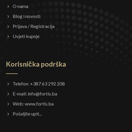
O nama
Blog i novosti
Prijava / Registracija
Uvjeti kupnje
Korisnička podrška
Telefon: +387 63 292 208
E-mail:
info@fortis.ba
Web:
www.fortis.ba
Pošaljite upit...