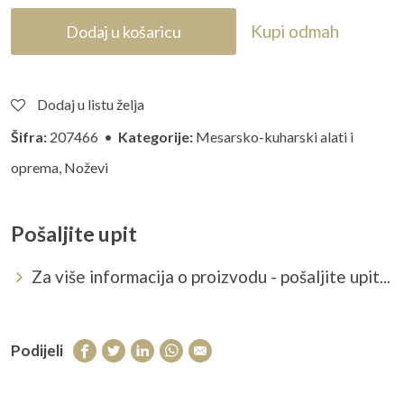
Kupi odmah
Dodaj u košaricu
Dodaj u listu želja
Šifra:
207466 •
Kategorije:
Mesarsko-kuharski alati i
oprema
,
Noževi
Pošaljite upit
Za više informacija o proizvodu - pošaljite upit...
Podijeli