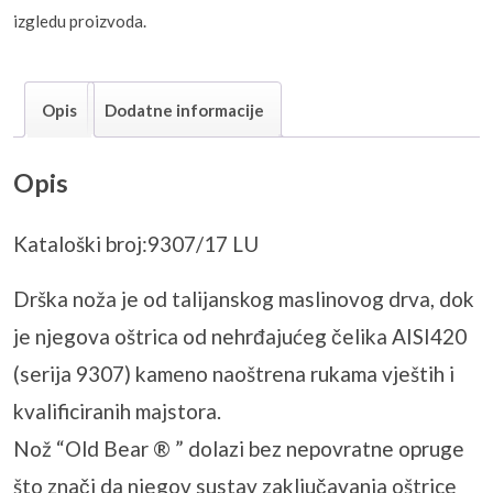
izgledu proizvoda.
Opis
Dodatne informacije
Opis
Kataloški broj:9307/17 LU
Drška noža je od talijanskog maslinovog drva, dok
je njegova oštrica od nehrđajućeg čelika AISI420
(serija 9307) kameno naoštrena rukama vještih i
kvalificiranih majstora.
Nož “Old Bear ® ” dolazi bez nepovratne opruge
što znači da njegov sustav zaključavanja oštrice