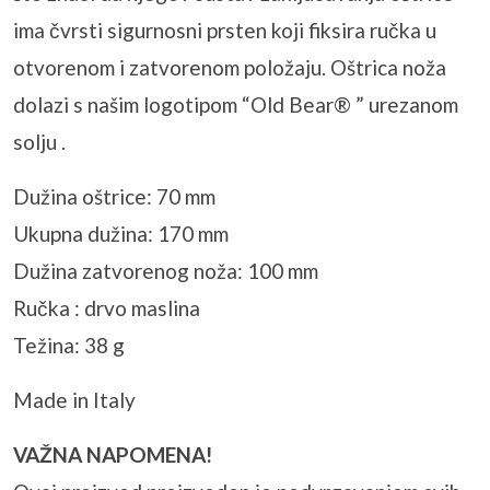
ima čvrsti sigurnosni prsten koji fiksira ručka u
otvorenom i zatvorenom položaju. Oštrica noža
dolazi s našim logotipom “Old Bear® ” urezanom
solju .
Dužina oštrice: 70 mm
Ukupna dužina: 170 mm
Dužina zatvorenog noža: 100 mm
Ručka : drvo maslina
Težina: 38 g
Made in Italy
VAŽNA NAPOMENA!