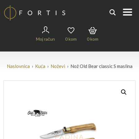
Moj račun
0
kom
0
kom
Naslovnica
›
Kuća
›
Noževi
› Nož Old Bear classic S maslina