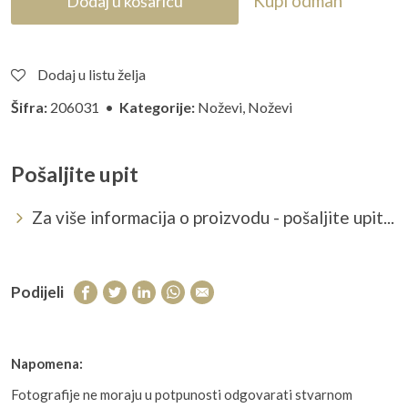
Kupi odmah
Dodaj u košaricu
Dodaj u listu želja
Šifra:
206031 •
Kategorije:
Noževi
,
Noževi
Pošaljite upit
Za više informacija o proizvodu - pošaljite upit...
Podijeli
Napomena:
Fotografije ne moraju u potpunosti odgovarati stvarnom