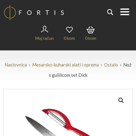
Moj račun
0
kom
0
kom
Naslovnica
›
Mesarsko-kuharski alati i oprema
›
Ostalo
› Nož
s gulilicom set Dick