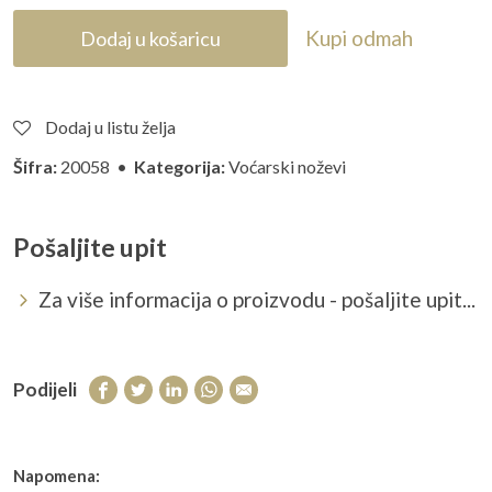
Kupi odmah
Dodaj u košaricu
Dodaj u listu želja
Šifra:
20058 •
Kategorija:
Voćarski noževi
Pošaljite upit
Za više informacija o proizvodu - pošaljite upit...
Podijeli
Napomena: