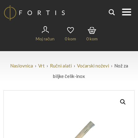
Moj račun
0
kom
0
kom
Naslovnica
›
Vrt
›
Ručni alati
›
Voćarski noževi
› Nož za
biljke čelik-inox