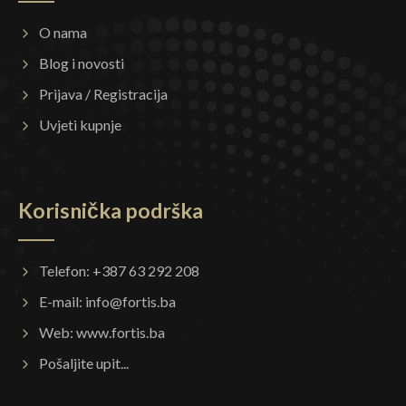
O nama
Blog i novosti
Prijava / Registracija
Uvjeti kupnje
Korisnička podrška
Telefon: +387 63 292 208
E-mail:
info@fortis.ba
Web:
www.fortis.ba
Pošaljite upit...