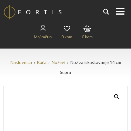
Moj račun
0
kom
0
kom
Naslovnica
›
Kuća
›
Noževi
› Nož za iskoštavanje 14 cm
Supra