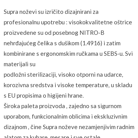
Supra noževi su izričito dizajnirani za
profesionalnu upotrebu : visokokvalitetne oštrice
proizvedene su od posebnog NITRO-B
nehrđajućeg čelika s dušikom (1.4916) i zatim
kombinirane s ergonomskim ručkama u SEBS-u. Svi
materijali su
podložni sterilizaciji, visoko otporni na udarce,
korozivna sredstva i visoke temperature, u skladu
s EU propisima o higijeni hrane.
Široka paleta proizvoda , zajedno sa sigurnom
uporabom, funkcionalnim oblicima i ekskluzivnim
dizajnom , čine Supra noževe nezamjenjivim radnim
alatom za kuhare, mesare i sve ostale