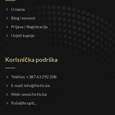
O nama
Blog i novosti
Prijava / Registracija
Uvjeti kupnje
Korisnička podrška
Telefon: +387 63 292 208
E-mail:
info@fortis.ba
Web:
www.fortis.ba
Pošaljite upit...