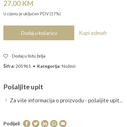
27,00
KM
U cijenu je uključen PDV (17%)
Kupi odmah
Dodaj u košaricu
Dodaj u listu želja
Šifra:
205961 •
Kategorija:
Noževi
Pošaljite upit
Za više informacija o proizvodu - pošaljite upit...
Podijeli