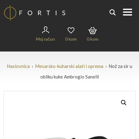
Moj račun
0
kom
0
kom
Naslovnica
›
Mesarsko-kuharski alati i oprema
› Nož za sir u
obliku kuke Ambrogio Sanelli