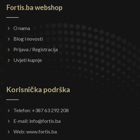
Fortis.ba webshop
O nama
Blog i novosti
Prijava / Registracija
Uvjeti kupnje
Korisnička podrška
Telefon: +387 63 292 208
E-mail:
info@fortis.ba
Web:
www.fortis.ba