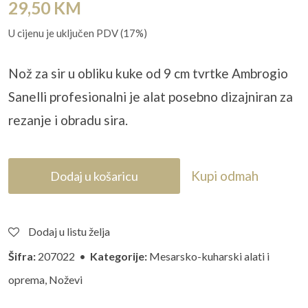
29,50
KM
U cijenu je uključen PDV (17%)
Nož za sir u obliku kuke od 9 cm tvrtke Ambrogio
Sanelli
profesionalni je alat posebno dizajniran za
rezanje i obradu sira.
Kupi odmah
Dodaj u košaricu
Dodaj u listu želja
Šifra:
207022 •
Kategorije:
Mesarsko-kuharski alati i
oprema
,
Noževi