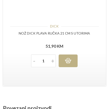
DICK
NOŽ DICK PLAVA RUČKA 21 CM S UTORIMA
51,90
KM
Količina
Povezani proizvodi