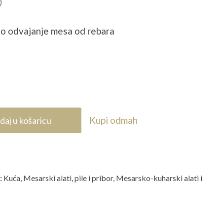
)
no odvajanje mesa od rebara
Kupi odmah
daj u košaricu
:
Kuća
,
Mesarski alati, pile i pribor
,
Mesarsko-kuharski alati i