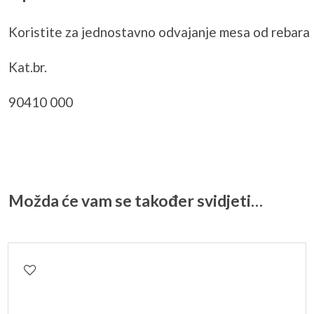
Koristite za jednostavno odvajanje mesa od rebara
Kat.br.
90410 000
Možda će vam se također svidjeti…