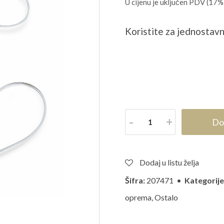
U cijenu je uključen PDV (17%
Koristite za jednostav
Količina
Do
Dodaj u listu želja
Šifra:
207471 •
Kategorije
oprema
,
Ostalo