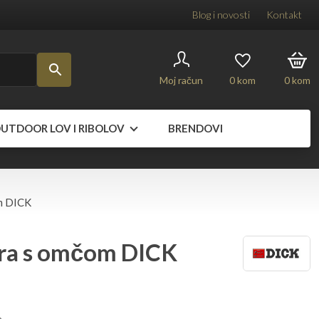
Blog i novosti
Kontakt
Moj račun
0
kom
0
kom
UTDOOR LOV I RIBOLOV
BRENDOVI
m DICK
ara s omčom DICK