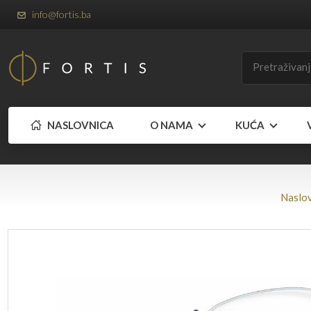
info@fortis.ba
NASLOVNICA
O NAMA
KUĆA
Naslo