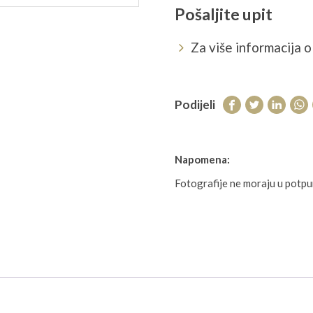
Pošaljite upit
Za više informacija o 
Podijeli
Napomena:
Fotografije ne moraju u potp