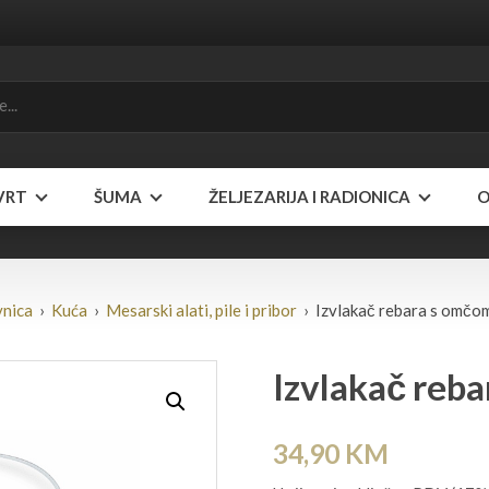
VRT
ŠUMA
ŽELJEZARIJA I RADIONICA
O
vnica
›
Kuća
›
Mesarski alati, pile i pribor
› Izvlakač rebara s omčo
Izvlakač reb
34,90
KM