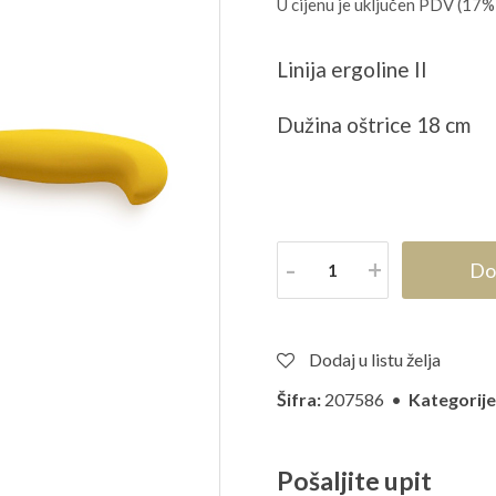
U cijenu je uključen PDV (17%
Linija ergoline II
Dužina oštrice 18 cm
Količina
Do
Dodaj u listu želja
Šifra:
207586 •
Kategorije
Pošaljite upit