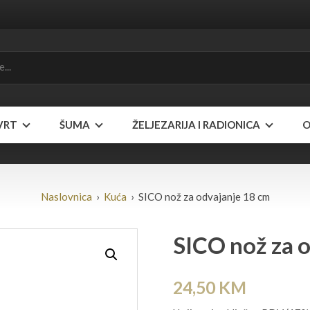
VRT
ŠUMA
ŽELJEZARIJA I RADIONICA
O
Naslovnica
›
Kuća
› SICO nož za odvajanje 18 cm
SICO nož za 
24,50
KM