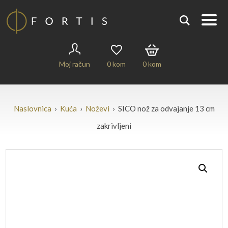
Moj račun
0
kom
0
kom
Naslovnica
›
Kuća
›
Noževi
› SICO nož za odvajanje 13 cm
zakrivljeni