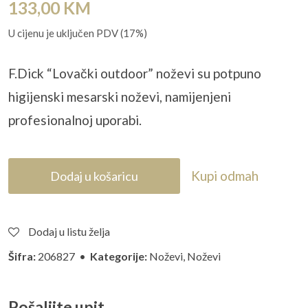
133,00
KM
U cijenu je uključen PDV (17%)
F.Dick “Lovački outdoor” noževi su potpuno
higijenski mesarski noževi, namijenjeni
profesionalnoj uporabi.
Kupi odmah
Dodaj u košaricu
Dodaj u listu želja
Šifra:
206827 •
Kategorije:
Noževi
,
Noževi
Pošaljite upit