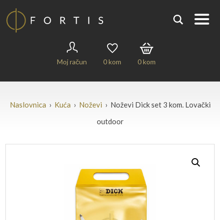
Moj račun
0
kom
0
kom
Naslovnica
›
Kuća
›
Noževi
› Noževi Dick set 3 kom. Lovački
outdoor