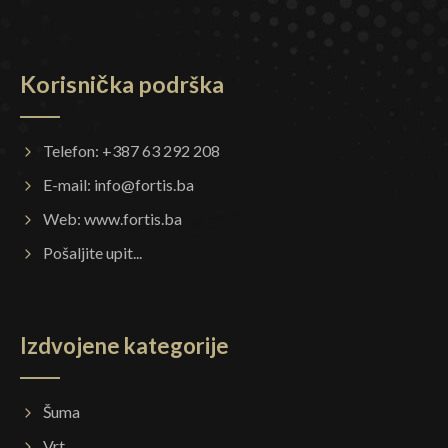
Korisnička podrška
Telefon: +387 63 292 208
E-mail:
info@fortis.ba
Web:
www.fortis.ba
Pošaljite upit...
Izdvojene kategorije
Šuma
Vrt