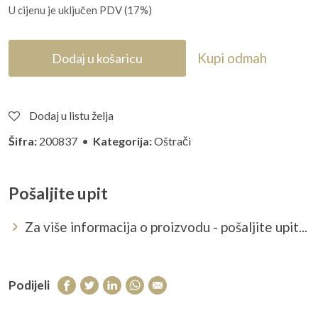
U cijenu je uključen PDV (17%)
Kupi odmah
Dodaj u košaricu
Dodaj u listu želja
Šifra:
200837 •
Kategorija:
Oštrači
Pošaljite upit
Za više informacija o proizvodu - pošaljite upit...
Podijeli