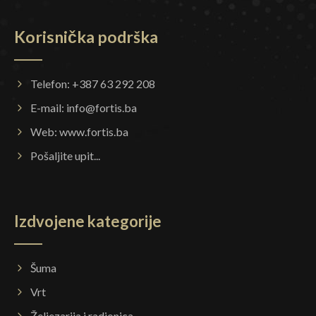
Korisnička podrška
Telefon: +387 63 292 208
E-mail:
info@fortis.ba
Web:
www.fortis.ba
Pošaljite upit...
Izdvojene kategorije
Šuma
Vrt
Željezarija i radionica