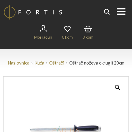
Moj račun
0
kom
0
kom
Naslovnica
›
Kuća
›
Oštrači
› Oštrač noževa okrugli 20cm