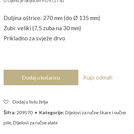
U cijenu je uključen PDV (17%)
Duljina oštrice: 270 mm (do Ø 135 mm)
Zubi: veliki (7,5 zuba na 30 mm)
Prikladno za svježe drvo
Kupi odmah
Dodaj u košaricu
Dodaj u listu želja
Šifra:
209570 •
Kategorije:
Dijelovi za ručne škare i vučne
pile
,
Dijelovi za ručne alate