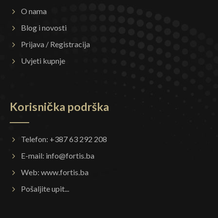
O nama
Blog i novosti
Prijava / Registracija
Uvjeti kupnje
Korisnička podrška
Telefon: +387 63 292 208
E-mail:
info@fortis.ba
Web:
www.fortis.ba
Pošaljite upit...