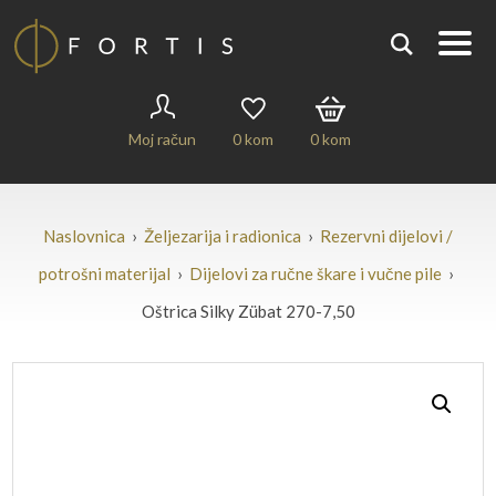
Moj račun
0
kom
0
kom
Naslovnica
›
Željezarija i radionica
›
Rezervni dijelovi /
potrošni materijal
›
Dijelovi za ručne škare i vučne pile
›
Oštrica Silky Zübat 270-7,50