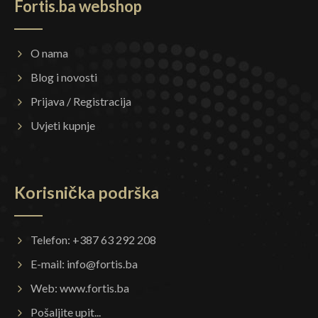
Fortis.ba webshop
O nama
Blog i novosti
Prijava / Registracija
Uvjeti kupnje
Korisnička podrška
Telefon: +387 63 292 208
E-mail:
info@fortis.ba
Web:
www.fortis.ba
Pošaljite upit...