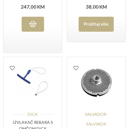
BIJELA
247,00
KM
38,00
KM
Pročitaj više
DICK
SALVADOR-
IZVLAKAČ REBARA S
SALVINOX
OMČOM DICK