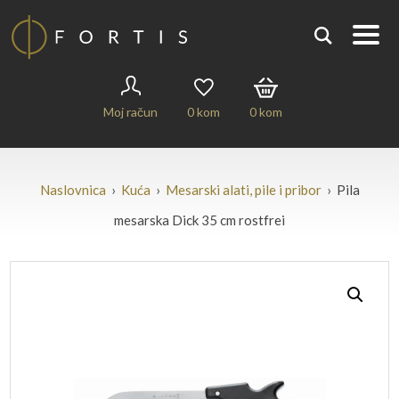
Moj račun
0
kom
0
kom
Naslovnica
›
Kuća
›
Mesarski alati, pile i pribor
› Pila
mesarska Dick 35 cm rostfrei