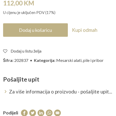
112,00
KM
U cijenu je uključen PDV (17%)
Kupi odmah
Dodaj u košaricu
Dodaj u listu želja
Šifra:
202837 •
Kategorija:
Mesarski alati, pile i pribor
Pošaljite upit
Za više informacija o proizvodu - pošaljite upit...
Podijeli