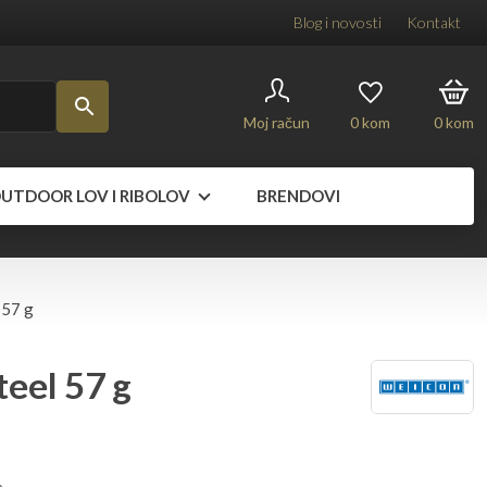
Blog i novosti
Kontakt
Moj račun
0
kom
0
kom
UTDOOR LOV I RIBOLOV
BRENDOVI
 57 g
teel 57 g