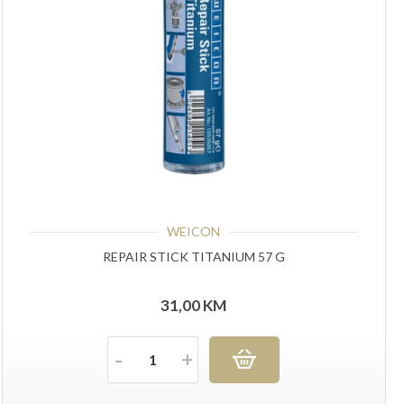
WEICON
REPAIR STICK TITANIUM 57 G
31,00
KM
Količina