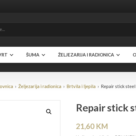
VRT
ŠUMA
ŽELJEZARIJA I RADIONICA
O
ovnica
›
Željezarija i radionica
›
Brtvila i ljepila
› Repair stick steel
Repair stick s
21,60
KM