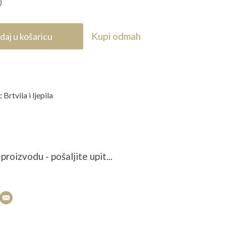
)
Kupi odmah
daj u košaricu
:
Brtvila i ljepila
proizvodu - pošaljite upit...