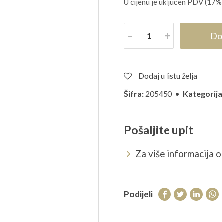
U cijenu je uključen PDV (17%
Količina
Do
Dodaj u listu želja
Šifra:
205450 •
Kategorija
Pošaljite upit
Za više informacija o 
Podijeli