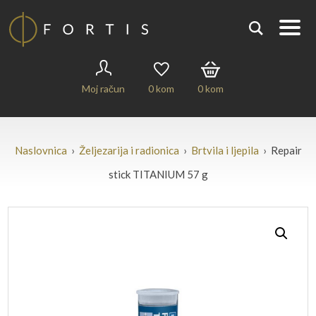
Moj račun
0
kom
0
kom
Naslovnica
›
Željezarija i radionica
›
Brtvila i ljepila
› Repair
stick TITANIUM 57 g