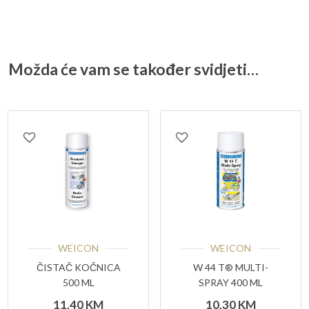
Možda će vam se također svidjeti…
WEICON
WEICON
ČISTAČ KOČNICA
W 44 T® MULTI-
500 ML
SPRAY 400 ML
11,40
KM
10,30
KM