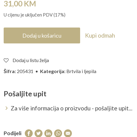
31,00
KM
U cijenu je uključen PDV (17%)
Kupi odmah
Dodaj u košaricu
Dodaj u listu želja
Šifra:
205431 •
Kategorija:
Brtvila i ljepila
Pošaljite upit
Za više informacija o proizvodu - pošaljite upit...
Podijeli