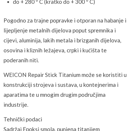
do + 280 ° C (kratko do + 300 ° C)
Pogodno za trajne popravke i otporan na habanje i
lijepljenje metalnih dijelova poput spremnika i
cijevi, aluminija, lakih metala i brizganih dijelova,
osovina i kliznih ležajeva, crpki i kućišta te
poderanih niti.
WEICON Repair Stick Titanium može se koristiti u
konstrukciji strojeva i sustava, u kontejnerima i
aparatima te u mnogim drugim područjima
industrije.
Tehnički podaci
Sadržaj Epoksi smola, punjena titanijem