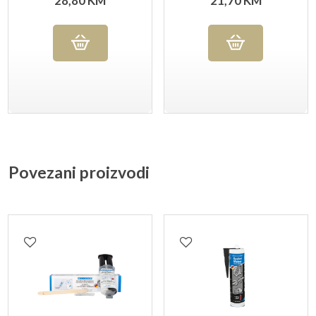
28,80
KM
21,70
KM
Povezani proizvodi