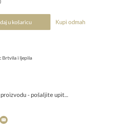
)
Kupi odmah
daj u košaricu
:
Brtvila i ljepila
proizvodu - pošaljite upit...