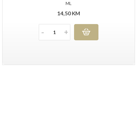
ML
14,50
KM
Količina