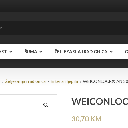
VRT
ŠUMA
ŽELJEZARIJA I RADIONICA
O
a
›
Željezarija i radionica
›
Brtvila i ljepila
› WEICONLOCK® AN 302
WEICONLOCK
30,70
KM