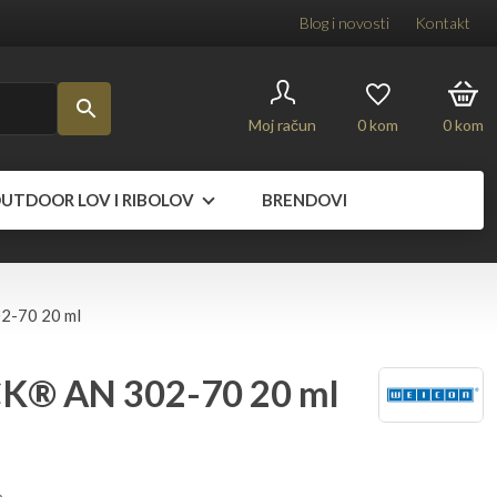
Blog i novosti
Kontakt
Moj račun
0
kom
0
kom
UTDOOR LOV I RIBOLOV
BRENDOVI
-70 20 ml
® AN 302-70 20 ml