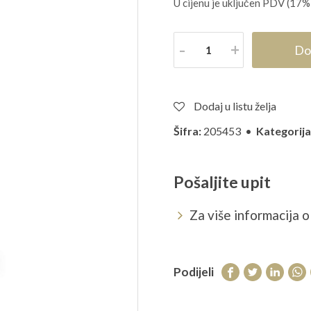
U cijenu je uključen PDV (17%
Količina
Do
Dodaj u listu želja
Šifra:
205453 •
Kategorija
Pošaljite upit
Za više informacija o 
Podijeli