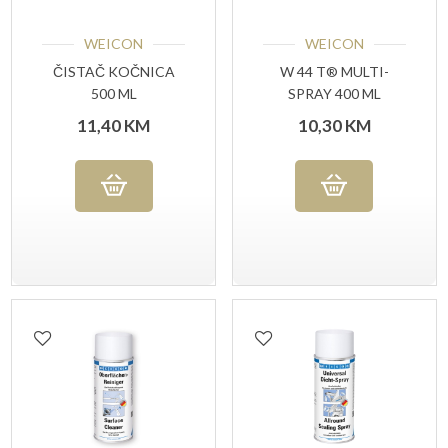
WEICON
WEICON
ČISTAČ KOČNICA
W 44 T® MULTI-
500 ML
SPRAY 400 ML
11,40
KM
10,30
KM