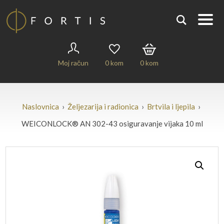
Moj račun
0
kom
0
kom
Naslovnica
›
Željezarija i radionica
›
Brtvila i ljepila
›
WEICONLOCK® AN 302-43 osiguravanje vijaka 10 ml