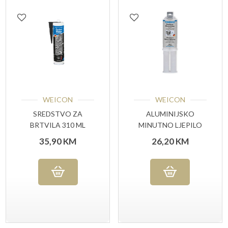
WEICON
WEICON
SREDSTVO ZA
ALUMINIJSKO
BRTVILA 310 ML
MINUTNO LJEPILO
CRNE BOJE
SET 24 ML
35,90
KM
26,20
KM