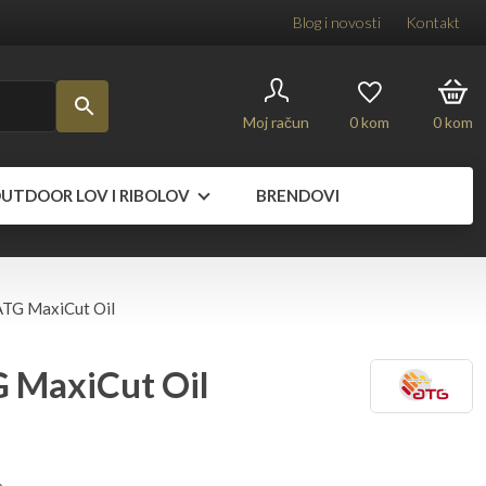
Blog i novosti
Kontakt
Moj račun
0
kom
0
kom
UTDOOR LOV I RIBOLOV
BRENDOVI
ATG MaxiCut Oil
 MaxiCut Oil