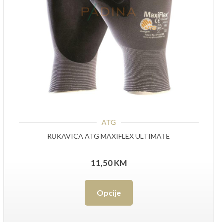
ATG
RUKAVICA ATG MAXIFLEX ULTIMATE
11,50
KM
Ovaj
Opcije
proizvod
ima