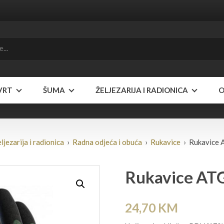
VRT
ŠUMA
ŽELJEZARIJA I RADIONICA
O
ljezarija i radionica
›
Radna odjeća i obuća
›
Rukavice
› Rukavice 
Rukavice ATG
24,70
KM