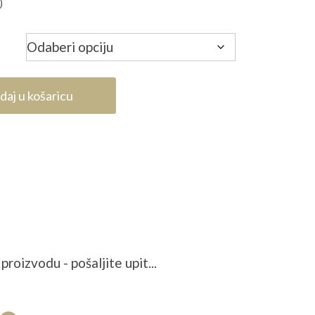
)
daj u košaricu
proizvodu - pošaljite upit...