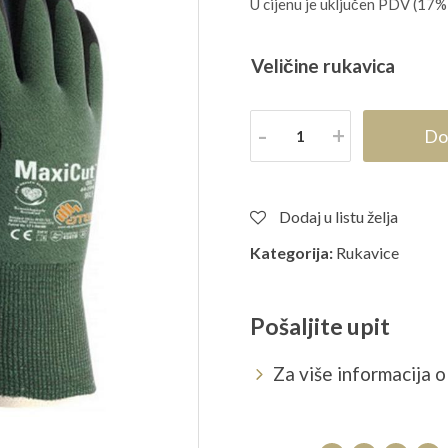
U cijenu je uključen PDV (17%
Veličine rukavica
Količina
Do
Dodaj u listu želja
Kategorija:
Rukavice
Pošaljite upit
Za više informacija o 