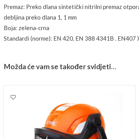
Premaz: Preko dlana sintetički nitrilni premaz otpor
debljina preko dlana 1, 1 mm
Boja: zelena-crna
Standardi (norme): EN 420, EN 388 4341B . EN40
Možda će vam se također svidjeti…