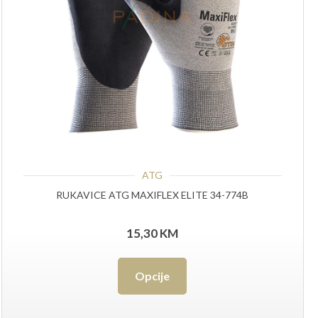
ATG
RUKAVICE ATG MAXIFLEX ELITE 34-774B
15,30
KM
Ovaj
Opcije
proizvod
ima