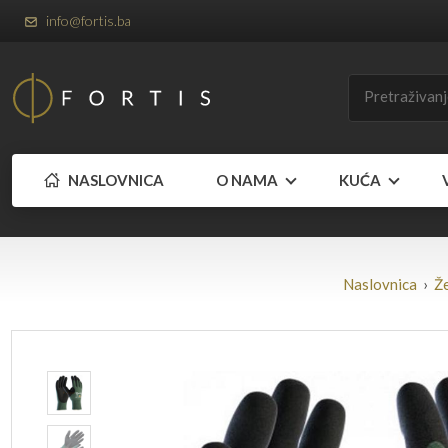
info@fortis.ba
NASLOVNICA
O NAMA
KUĆA
Naslovnica
›
Že