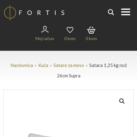
Moj račun
0
kom
0
kom
Naslovnica
›
Kuća
›
Satare za meso
› Satara 1,25 kg nož
26cm Supra