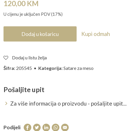
120,00
KM
U cijenu je uključen PDV (17%)
Kupi odmah
Dodaj u košaricu
Dodaj u listu želja
Šifra:
205545 •
Kategorija:
Satare za meso
Pošaljite upit
Za više informacija o proizvodu - pošaljite upit...
Podijeli