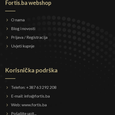
Fortis.ba webshop
O nama
Blog i novosti
Prijava / Registracija
Uvjeti kupnje
Korisnička podrška
Telefon: +387 63 292 208
E-mail:
info@fortis.ba
Web:
www.fortis.ba
Pošaljite upit...