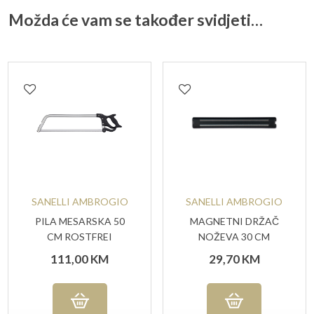
Možda će vam se također svidjeti…
SANELLI AMBROGIO
SANELLI AMBROGIO
PILA MESARSKA 50
MAGNETNI DRŽAČ
CM ROSTFREI
NOŽEVA 30 CM
111,00
KM
29,70
KM