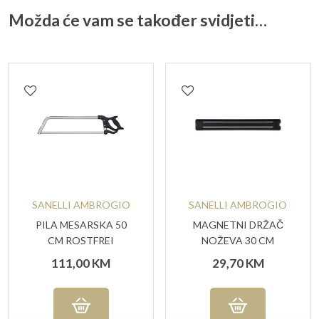
Možda će vam se također svidjeti…
SANELLI AMBROGIO
SANELLI AMBROGIO
PILA MESARSKA 50
MAGNETNI DRŽAČ
CM ROSTFREI
NOŽEVA 30 CM
111,00
KM
29,70
KM