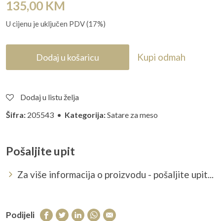
135,00
KM
U cijenu je uključen PDV (17%)
Kupi odmah
Dodaj u košaricu
Dodaj u listu želja
Šifra:
205543 •
Kategorija:
Satare za meso
Pošaljite upit
Za više informacija o proizvodu - pošaljite upit...
Podijeli