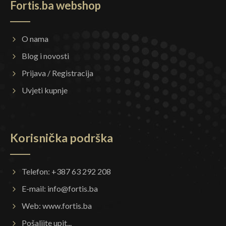
Fortis.ba webshop
O nama
Blog i novosti
Prijava / Registracija
Uvjeti kupnje
Korisnička podrška
Telefon: +387 63 292 208
E-mail:
info@fortis.ba
Web:
www.fortis.ba
Pošaljite upit...