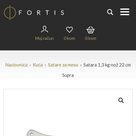
Moj račun
0
kom
0
kom
Naslovnica
›
Kuća
›
Satare za meso
› Satara 1,3 kg nož 22 cm
Supra