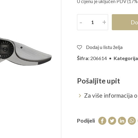
U cijenu je uključen PDV (17%
Količina
Do
Dodaj u listu želja
Šifra:
206614 •
Kategorija
Pošaljite upit
Za više informacija o 
Podijeli