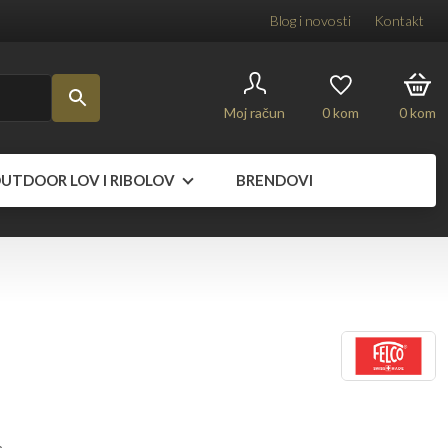
Blog i novosti
Kontakt
Moj račun
0
kom
0
kom
UTDOOR LOV I RIBOLOV
BRENDOVI