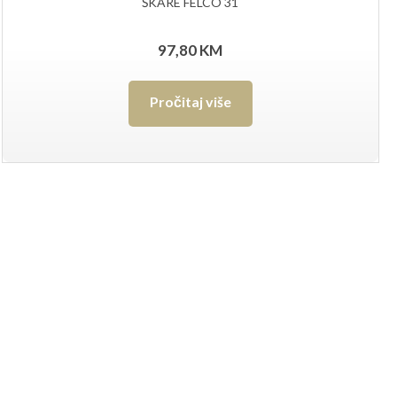
ŠKARE FELCO 31
97,80
KM
Pročitaj više