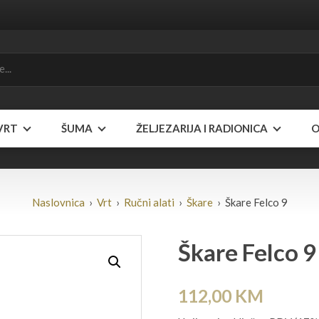
VRT
ŠUMA
ŽELJEZARIJA I RADIONICA
O
Naslovnica
›
Vrt
›
Ručni alati
›
Škare
› Škare Felco 9
Škare Felco 9
112,00
KM