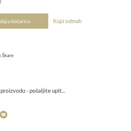
)
Kupi odmah
daj u košaricu
:
Škare
proizvodu - pošaljite upit...