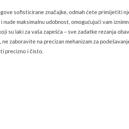
egove sofisticirane značajke, odmah ćete primijetiti
rez i nude maksimalnu udobnost, omogućujući vam iznimn
oji su laki za vaša zapešća – sve zadatke rezanja obav
pak, ne zaboravite na precizan mehanizam za podešavanj
precizno i ​​čisto.