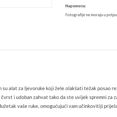
Napomena:
Fotografije ne moraju u potp
n su alat za ljevoruke koji žele olakšati težak posao 
e čvrst i udoban zahvat tako da ste uvijek spremni za
etak vaše ruke, omogućujući vam učinkovitiji prijelaz