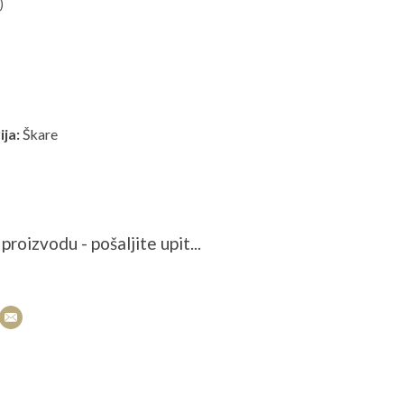
)
ja:
Škare
proizvodu - pošaljite upit...