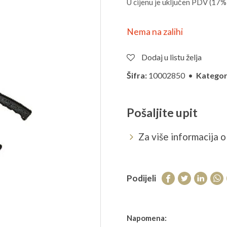
U cijenu je uključen PDV (17%
Nema na zalihi
Dodaj u listu želja
Šifra:
10002850 •
Kategori
Pošaljite upit
Za više informacija o 
Podijeli
Napomena: