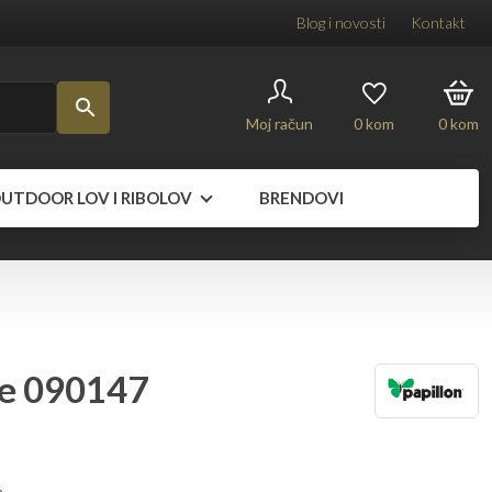
Blog i novosti
Kontakt
Moj račun
0
kom
0
kom
UTDOOR LOV I RIBOLOV
BRENDOVI
ne 090147