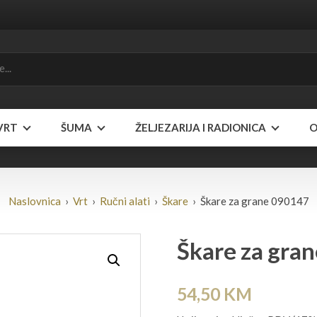
VRT
ŠUMA
ŽELJEZARIJA I RADIONICA
O
Naslovnica
›
Vrt
›
Ručni alati
›
Škare
› Škare za grane 090147
Škare za gra
54,50
KM