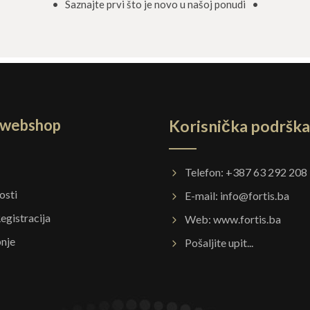
• Saznajte prvi što je novo u našoj ponudi •
a webshop
Korisnička podrška
Telefon: +387 63 292 208
osti
E-mail:
info@fortis.ba
Registracija
Web:
www.fortis.ba
pnje
Pošaljite upit...