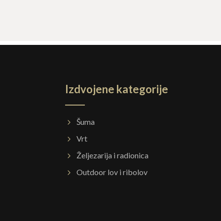
Izdvojene kategorije
Šuma
Vrt
Željezarija i radionica
Outdoor lov i ribolov