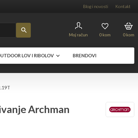
Blog i novosti
Kontakt
Moj račun
0
kom
0
kom
UTDOOR LOV I RIBOLOV
BRENDOVI
t.19T
zivanje Archman