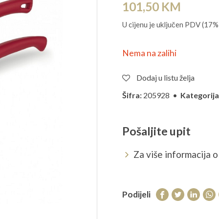
101,50
KM
U cijenu je uključen PDV (17%
Nema na zalihi
Dodaj u listu želja
Šifra:
205928 •
Kategorija
Pošaljite upit
Za više informacija o 
Podijeli