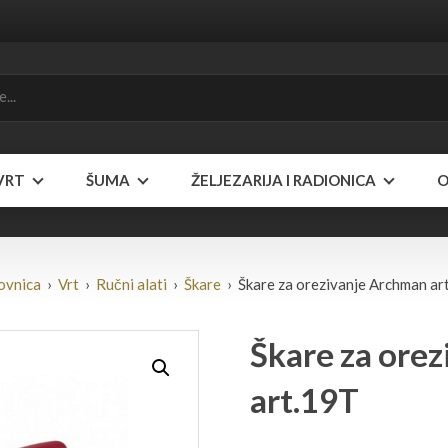
VRT
ŠUMA
ŽELJEZARIJA I RADIONICA
O
ovnica
›
Vrt
›
Ručni alati
›
Škare
› Škare za orezivanje Archman ar
Škare za ore
art.19T