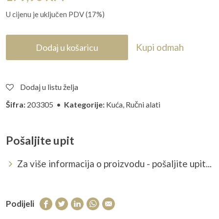
U cijenu je uključen PDV (17%)
Kupi odmah
Dodaj u košaricu
Dodaj u listu želja
Šifra:
203305 •
Kategorije:
Kuća
,
Ručni alati
Pošaljite upit
Za više informacija o proizvodu - pošaljite upit...
Podijeli