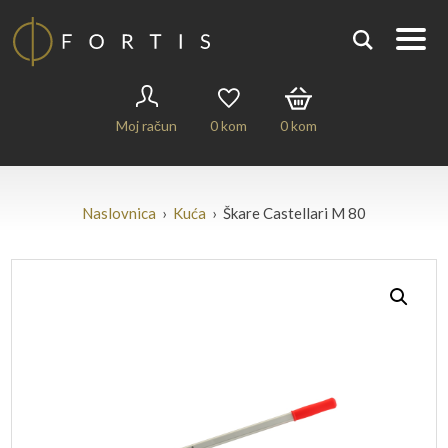
Moj račun
0
kom
0
kom
Naslovnica
›
Kuća
› Škare Castellari M 80