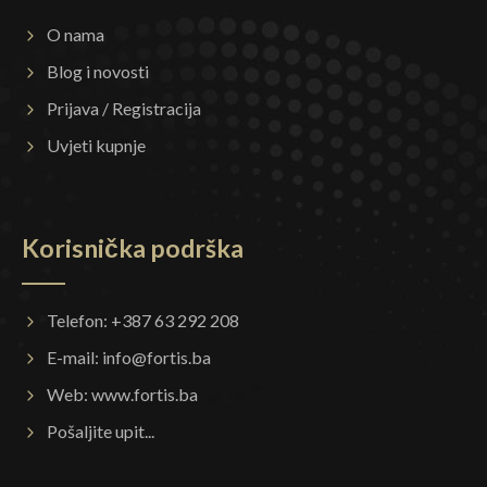
O nama
Blog i novosti
Prijava / Registracija
Uvjeti kupnje
Korisnička podrška
Telefon: +387 63 292 208
E-mail:
info@fortis.ba
Web:
www.fortis.ba
Pošaljite upit...