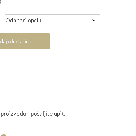
)
daj u košaricu
proizvodu - pošaljite upit...