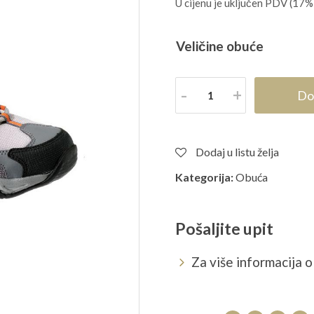
U cijenu je uključen PDV (17%
Veličine obuće
Količina
Do
Dodaj u listu želja
Kategorija:
Obuća
Pošaljite upit
Za više informacija o 