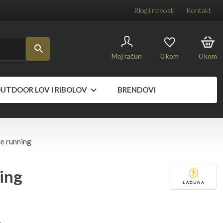
Blog i novosti
Kontakt
Moj račun
0
kom
0
kom
UTDOOR LOV I RIBOLOV
BRENDOVI
ce running
ing