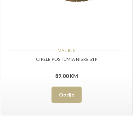
MAURER
CIPELE POSTUMIA NISKE S1P
89,00
KM
Ovaj
Opcije
proizvod
ima
više
varijanti.