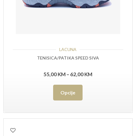
LACUNA
TENISICA/PATIKA SPEED SIVA
Raspon
55,00
KM
–
62,00
KM
cijena:
Ovaj
Opcije
od
proizvod
55,00 KM
ima
do
više
62,00 KM
varijanti.