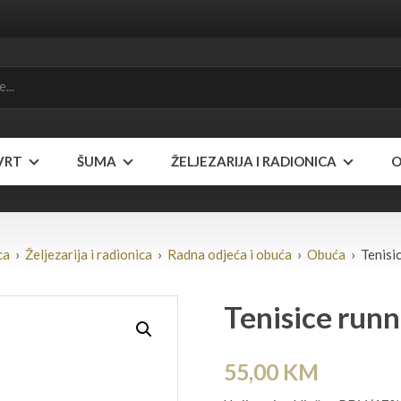
VRT
ŠUMA
ŽELJEZARIJA I RADIONICA
O
ca
›
Željezarija i radionica
›
Radna odjeća i obuća
›
Obuća
› Tenisi
Tenisice runn
55,00
KM