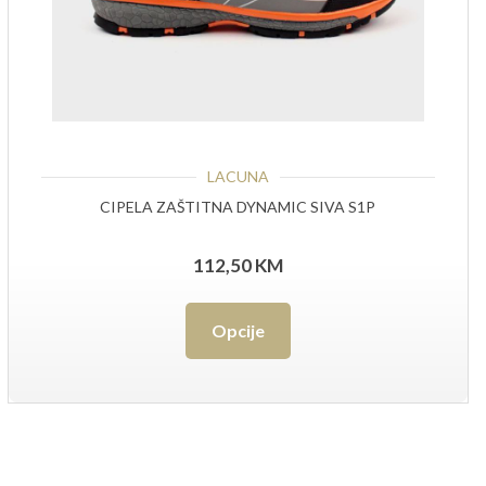
LACUNA
CIPELA ZAŠTITNA DYNAMIC SIVA S1P
112,50
KM
Ovaj
Opcije
proizvod
ima
više
varijanti.