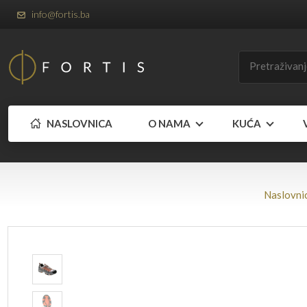
info@fortis.ba
NASLOVNICA
O NAMA
KUĆA
Naslovni