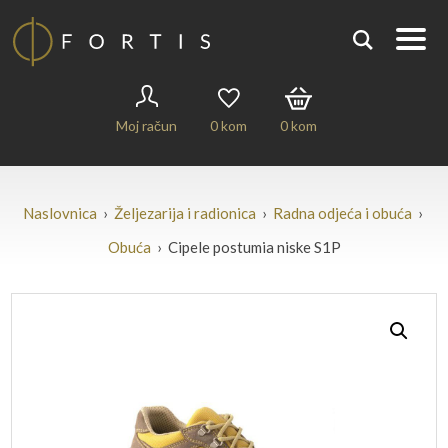
Moj račun
0
kom
0
kom
Naslovnica
›
Željezarija i radionica
›
Radna odjeća i obuća
›
Obuća
› Cipele postumia niske S1P