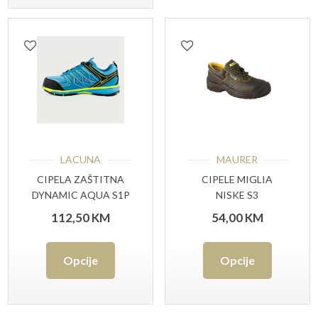
ima
više
do
više
varijant
62,00 KM
varijanti.
Opcije
Opcije
se
se
mogu
mogu
odabrat
odabrati
na
LACUNA
MAURER
na
stranici
CIPELA ZAŠTITNA
CIPELE MIGLIA
DYNAMIC AQUA S1P
NISKE S3
stranici
proizvo
112,50
KM
54,00
KM
proizvoda
Ovaj
Ovaj
Opcije
Opcije
proizvod
proizvo
ima
ima