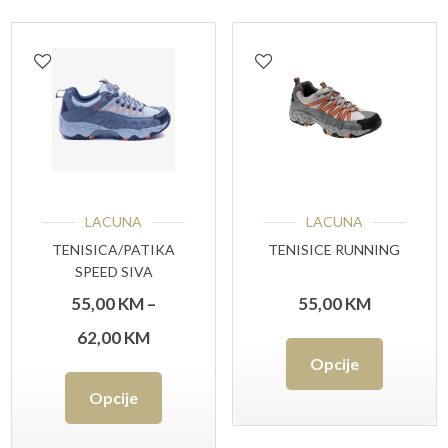
LACUNA
LACUNA
TENISICA/PATIKA
TENISICE RUNNING
SPEED SIVA
55,00
KM
–
55,00
KM
Raspon
62,00
KM
Ovaj
Opcije
cijena:
Ovaj
proizvo
Opcije
od
proizvod
ima
55,00 KM