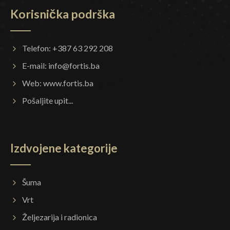
Korisnička podrška
Telefon: +387 63 292 208
E-mail:
info@fortis.ba
Web:
www.fortis.ba
Pošaljite upit...
Izdvojene kategorije
Šuma
Vrt
Željezarija i radionica