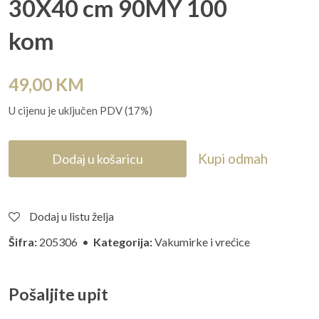
30X40 cm 90MY 100
kom
49,00
KM
U cijenu je uključen PDV (17%)
Kupi odmah
Dodaj u košaricu
Dodaj u listu želja
Šifra:
205306 •
Kategorija:
Vakumirke i vrećice
Pošaljite upit