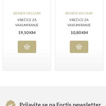
BESSER VACUUM
BESSER VACUUM
VREĆICE ZA
VREĆICE ZA
VAKUMIRANJE
VAKUMIRANJE
RELJEFNE STANDARD
RELJEFNE STANDARD
19,50
KM
10,80
KM
25X35 CM, 5O KOM
15X30 CM, 5O KOM
Prijavite se na Fortis newsletter