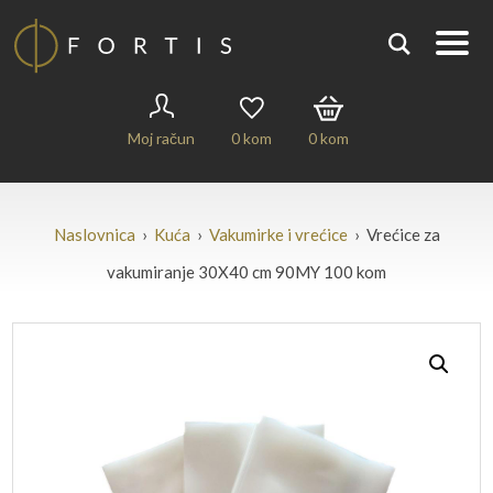
Moj račun
0
kom
0
kom
Naslovnica
›
Kuća
›
Vakumirke i vrećice
› Vrećice za
vakumiranje 30X40 cm 90MY 100 kom