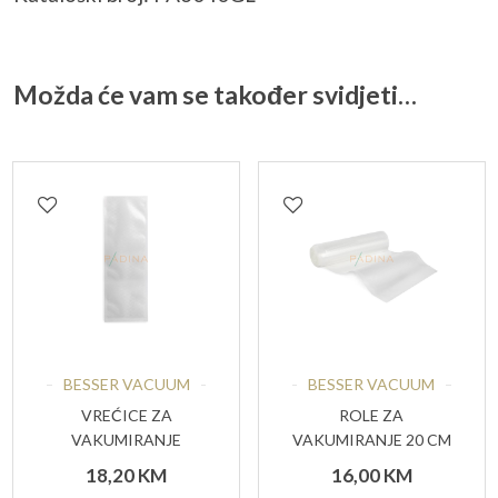
Možda će vam se također svidjeti…
BESSER VACUUM
BESSER VACUUM
VREĆICE ZA
ROLE ZA
VAKUMIRANJE
VAKUMIRANJE 20 CM
RELJEFNE 12X55 CM
X 6 M (PAK 2/1)
18,20
KM
16,00
KM
50 KOM