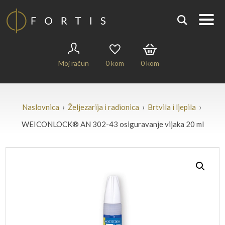
Moj račun
0
kom
0
kom
Naslovnica
›
Željezarija i radionica
›
Brtvila i ljepila
›
WEICONLOCK® AN 302-43 osiguravanje vijaka 20 ml