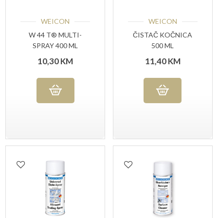
WEICON
WEICON
W 44 T® MULTI-
ČISTAČ KOČNICA
SPRAY 400 ML
500 ML
10,30
KM
11,40
KM