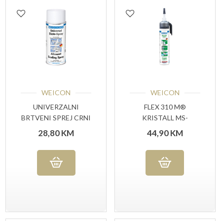
WEICON
WEICON
UNIVERZALNI
FLEX 310 M®
BRTVENI SPREJ CRNI
KRISTALL MS-
400 ML
POLYMER 310 ML
28,80
KM
44,90
KM