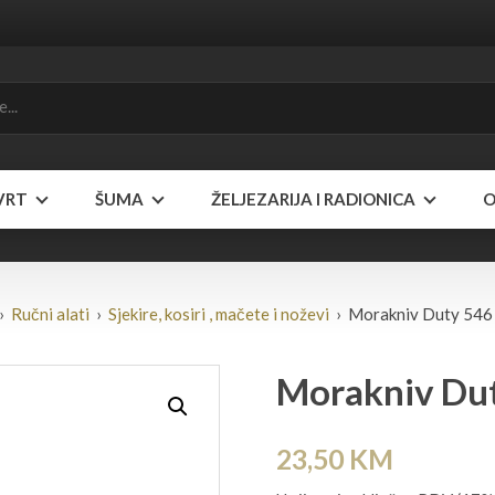
VRT
ŠUMA
ŽELJEZARIJA I RADIONICA
O
›
Ručni alati
›
Sjekire, kosiri , mačete i noževi
› Morakniv Duty 546 (
Morakniv Dut
23,50
KM