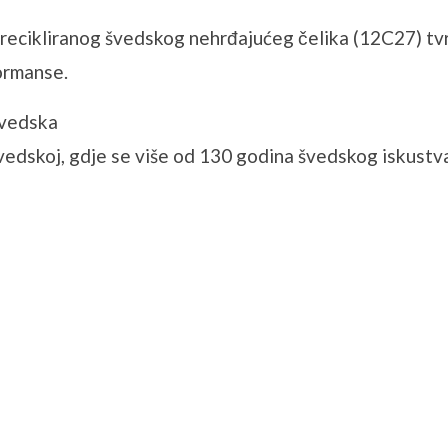
od recikliranog švedskog nehrđajućeg čelika (12C27) t
ormanse.
Švedska
 Švedskoj, gdje se više od 130 godina švedskog iskust