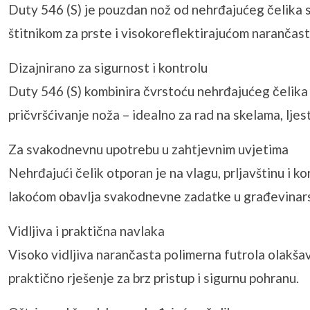
Duty 546 (S) je pouzdan nož od nehrđajućeg čelika s
štitnikom za prste i visokoreflektirajućom narančasto
Dizajnirano za sigurnost i kontrolu
Duty 546 (S) kombinira čvrstoću nehrđajućeg čelika
pričvršćivanje noža – idealno za rad na skelama, lje
Za svakodnevnu upotrebu u zahtjevnim uvjetima
Nehrđajući čelik otporan je na vlagu, prljavštinu i kor
lakoćom obavlja svakodnevne zadatke u građevinarstv
Vidljiva i praktična navlaka
Visoko vidljiva narančasta polimerna futrola olakšav
praktično rješenje za brz pristup i sigurnu pohranu.