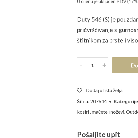
U cijenu je uključen PDV (17%
Duty 546 (S) je pouzdan
pričvršćivanje sigurnos
štitnikom za prste i vi
Količina
Do
Dodaj u listu želja
Šifra:
207644 •
Kategorije
kosiri , mačete i noževi
,
Outdo
Pošaljite upit