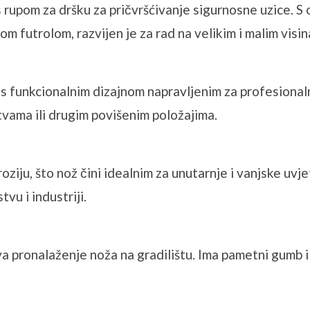
 rupom za dršku za pričvršćivanje sigurnosne uzice. S
m futrolom, razvijen je za rad na velikim i malim visi
 s funkcionalnim dizajnom napravljenim za profesional
stvama ili drugim povišenim položajima.
oziju, što nož čini idealnim za unutarnje i vanjske uvje
u i industriji.
a pronalaženje noža na gradilištu. Ima pametni gumb i 