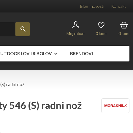
Blog i novosti
Kontakt
Moj račun
0
kom
0
kom
UTDOOR LOV I RIBOLOV
BRENDOVI
S) radni nož
y 546 (S) radni nož