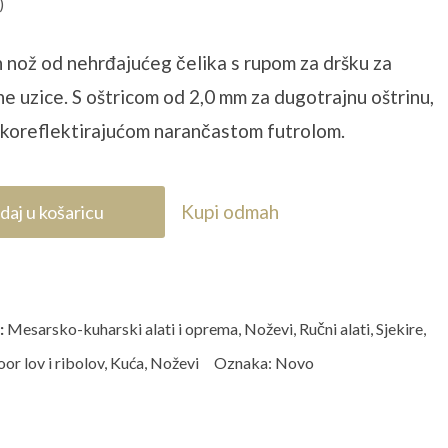
)
 nož od nehrđajućeg čelika s rupom za dršku za
ne uzice. S oštricom od 2,0 mm za dugotrajnu oštrinu,
sokoreflektirajućom narančastom futrolom.
Kupi odmah
daj u košaricu
:
Mesarsko-kuharski alati i oprema
,
Noževi
,
Ručni alati
,
Sjekire,
or lov i ribolov
,
Kuća
,
Noževi
Oznaka:
Novo