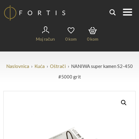
Moj račun
0
kom
0
kom
Naslovnica
›
Kuća
›
Oštrači
› NANIWA super kamen S2-450
#5000 grit