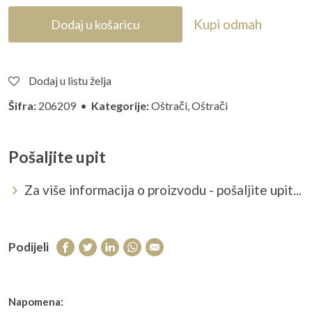
Kupi odmah
Dodaj u košaricu
Dodaj u listu želja
Šifra:
206209 •
Kategorije:
Oštrači
,
Oštrači
Pošaljite upit
Za više informacija o proizvodu - pošaljite upit...
Podijeli
Napomena: