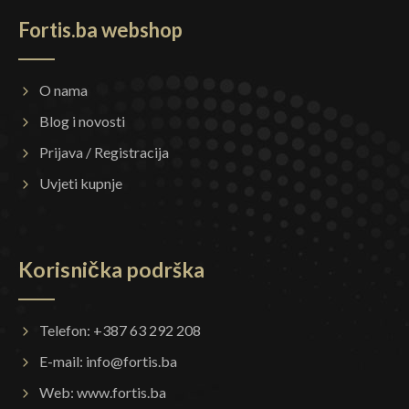
Fortis.ba webshop
O nama
Blog i novosti
Prijava / Registracija
Uvjeti kupnje
Korisnička podrška
Telefon: +387 63 292 208
E-mail:
info@fortis.ba
Web:
www.fortis.ba