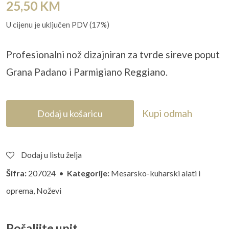
25,50
KM
U cijenu je uključen PDV (17%)
Profesionalni nož dizajniran za tvrde sireve poput
Grana Padano i
Parmigiano
Reggiano.
Kupi odmah
Dodaj u košaricu
Dodaj u listu želja
Šifra:
207024 •
Kategorije:
Mesarsko-kuharski alati i
oprema
,
Noževi
Pošaljite upit