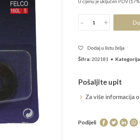
U cijenu je uključen PDV (17%
Količina
Do
Dodaj u listu želja
Šifra:
202181 •
Kategorija
Pošaljite upit
Za više informacija o 
Podijeli