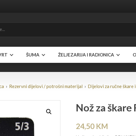
VRT
ŠUMA
ŽELJEZARIJA I RADIONICA
O
ica
›
Rezervni dijelovi / potrošni materijal
›
Dijelovi za ručne škare i
Nož za škare 
24,50
KM