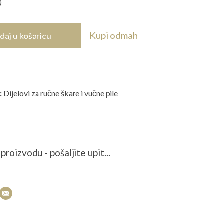
)
Kupi odmah
daj u košaricu
:
Dijelovi za ručne škare i vučne pile
proizvodu - pošaljite upit...