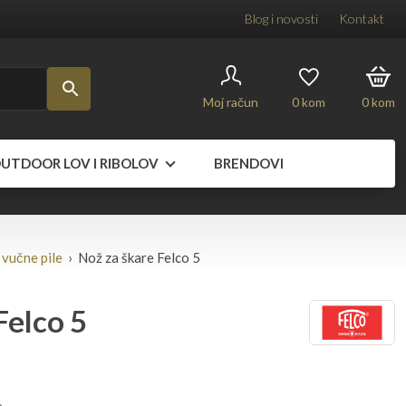
Blog i novosti
Kontakt
Moj račun
0
kom
0
kom
UTDOOR LOV I RIBOLOV
BRENDOVI
 vučne pile
› Nož za škare Felco 5
Felco 5