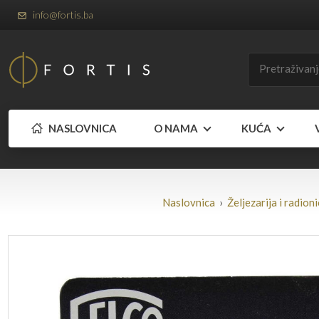
info@fortis.ba
NASLOVNICA
O NAMA
KUĆA
Naslovnica
›
Željezarija i radion