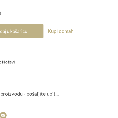
)
Kupi odmah
daj u košaricu
:
Noževi
proizvodu - pošaljite upit...