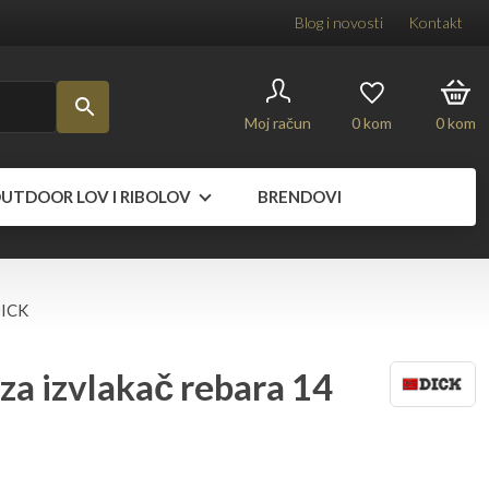
Blog i novosti
Kontakt
Moj račun
0
kom
0
kom
UTDOOR LOV I RIBOLOV
BRENDOVI
DICK
za izvlakač rebara 14