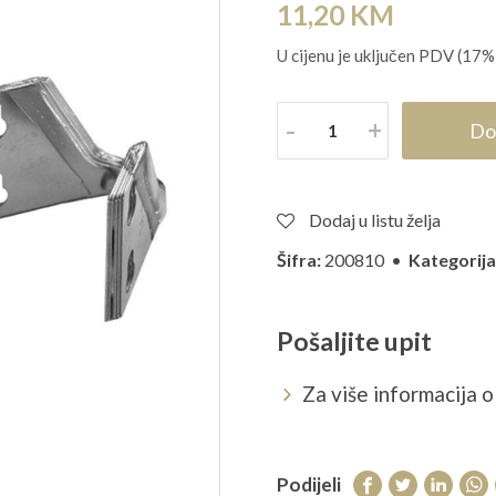
11,20
KM
U cijenu je uključen PDV (17%
Količina
Do
Dodaj u listu želja
Šifra:
200810 •
Kategorija
Pošaljite upit
Za više informacija o 
Podijeli