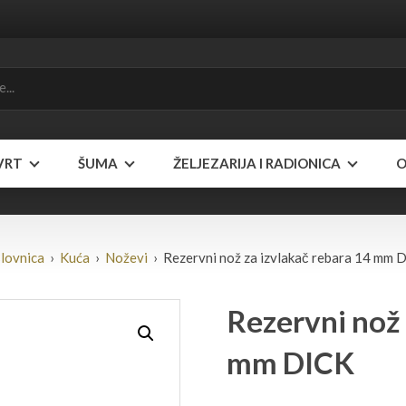
VRT
ŠUMA
ŽELJEZARIJA I RADIONICA
O
lovnica
›
Kuća
›
Noževi
› Rezervni nož za izvlakač rebara 14 mm 
Rezervni nož 
mm DICK