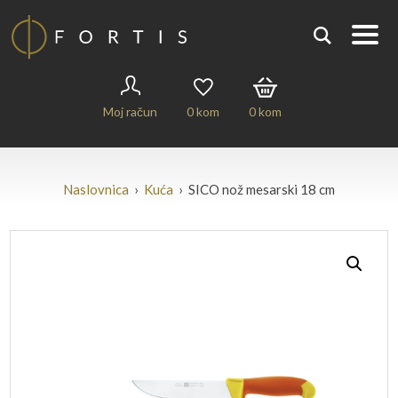
Moj račun
0
kom
0
kom
Naslovnica
›
Kuća
› SICO nož mesarski 18 cm