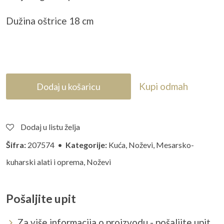
Dužina oštrice 18 cm
Kupi odmah
Dodaj u košaricu
Dodaj u listu želja
Šifra:
207574 •
Kategorije:
Kuća
,
Noževi
,
Mesarsko-
kuharski alati i oprema
,
Noževi
Pošaljite upit
Za više informacija o proizvodu - pošaljite upit...