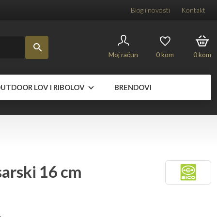
Blog i novosti
Kontakt
Moj račun
0
kom
0
kom
UTDOOR LOV I RIBOLOV
BRENDOVI
arski 16 cm