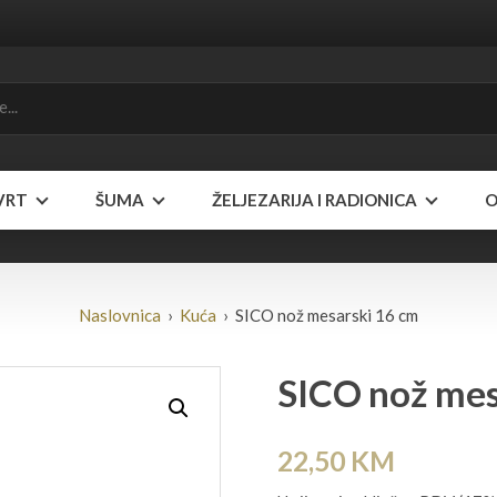
VRT
ŠUMA
ŽELJEZARIJA I RADIONICA
O
Naslovnica
›
Kuća
› SICO nož mesarski 16 cm
SICO nož mes
22,50
KM