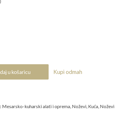
)
Kupi odmah
daj u košaricu
:
Mesarsko-kuharski alati i oprema
,
Noževi
,
Kuća
,
Noževi