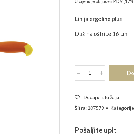
U cijenu je uključen PDV (17%
Linija ergoline plus
Dužina oštrice 16 cm
Količina
Do
Dodaj u listu želja
Šifra:
207573 •
Kategorije
Pošaljite upit